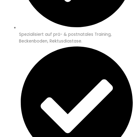
Spezialisiert auf prä- & postnatales Training,
Beckenboden, Rektusdiastase.