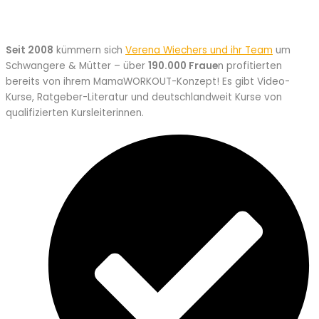
Seit 2008
kümmern sich
Verena Wiechers und ihr Team
um
Schwangere & Mütter – über
190.000 Fraue
n profitierten
bereits von ihrem MamaWORKOUT-Konzept! Es gibt Video-
Kurse, Ratgeber-Literatur und deutschlandweit Kurse von
qualifizierten Kursleiterinnen.