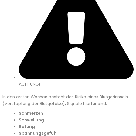
ACHTUNG!
In den ersten Wochen besteht das Risiko eines Blutgerinnsels
(Verstopfung der Blutgefäße), Signale hierfür sind:
Schmerzen
Schwellung
Rötung
Spannungsgefühl