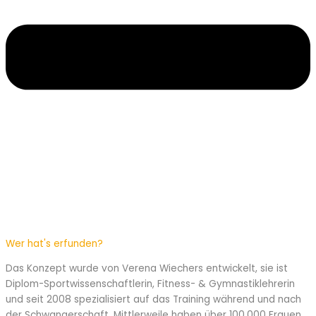
Wer hat's erfunden?
Das Konzept wurde von Verena Wiechers entwickelt, sie ist
Diplom-Sportwissenschaftlerin, Fitness- & Gymnastiklehrerin
und seit 2008 spezialisiert auf das Training während und nach
der Schwangerschaft. Mittlerweile haben über 100.000 Frauen