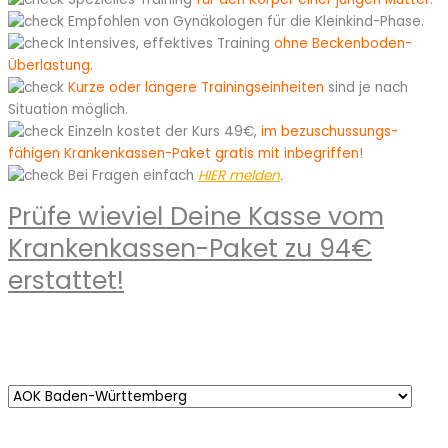
Empfohlen von Gynäkologen für die Kleinkind-Phase.
Intensives, effektives Training
ohne Beckenboden-
Überlastung.
Kurze oder längere Trainingseinheiten
sind je nach
Situation möglich.
Einzeln kostet der Kurs 49€
,
im bezuschussungs-
fähigen Krankenkassen-Paket gratis mit inbegriffen!
Bei Fragen einfach
HIER melden
.
Prüfe wieviel Deine Kasse vom
Krankenkassen-Paket zu 94€
erstattet!
*Der Erstattungsbetrag nach Abschluss des Kurses ist unter
Vorbehalt, da abhängig von Leistungen welche ggf. schon in
der Vergangeheit beansprucht wurden, ausserdem kann der
Betrag von Kassen individuell verändert werden.