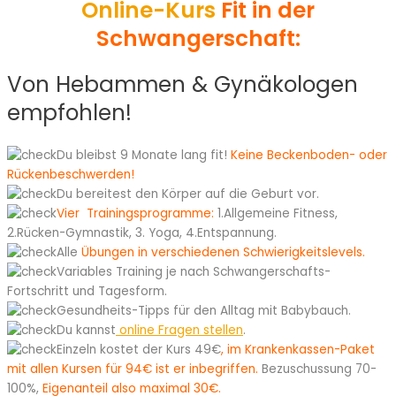
Online-Kurs
Fit in der
Schwangerschaft:
Von Hebammen & Gynäkologen
empfohlen!
Du bleibst 9 Monate lang fit!
Keine Beckenboden- oder
Rückenbeschwerden!
Du bereitest den Körper auf die Geburt vor.
Vier Trainingsprogramme:
1.Allgemeine Fitness,
2.Rücken-Gymnastik, 3. Yoga, 4.Entspannung.
Alle
Übungen in verschiedenen Schwierigkeitslevels.
Variables Training je nach Schwangerschafts-
Fortschritt und Tagesform.
Gesundheits-Tipps für den Alltag mit Babybauch.
Du kannst
online Fragen stellen
.
E
in
zeln kostet der Kurs 49€
, im Krankenkassen-Paket
mit allen Kursen für 94€ ist er inbegriffen.
Bezuschussung 70-
100%,
Eigenanteil also maximal 30€.