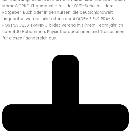
MamaWORKOUT gemacht – mit der DVD-Serie, mit dem
Ratgeber-Buch oder in den Kursen, die deutschlandweit
angeboten werden. Als Leiterin der AKADEMIE FÜR PRÄ- &
POSTNATALES TRAINING bildet Verena mit ihrem Team jährlich
über 400 Hebammen, Physiotherapeutinnen und Trainerinnen
für diesen Fachbereich aus.