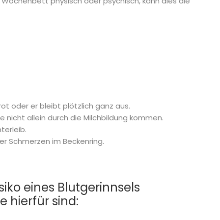
im Wochenbett physisch oder psychisch, kann dies die
rot oder er bleibt plötzlich ganz aus.
e nicht allein durch die Milchbildung kommen.
terleib.
er Schmerzen im Beckenring.
iko eines Blutgerinnsels
 hierfür sind: