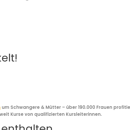
elt!
m
um Schwangere & Mütter – über
190.000 Fraue
n profit
it Kurse von qualifizierten Kursleiterinnen.
 enthalten