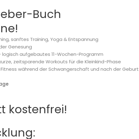
tgeber-Buch
äne!
ining, sanftes Training, Yoga & Entspannung
 der Genesung
 logisch aufgebautes 11-Wochen-Programm
 kurze, zeitsparende Workouts für die Kleinkind-Phase
 Fitness während der Schwangerschaft und nach der Geburt
rage
kostenfrei!
cklung: