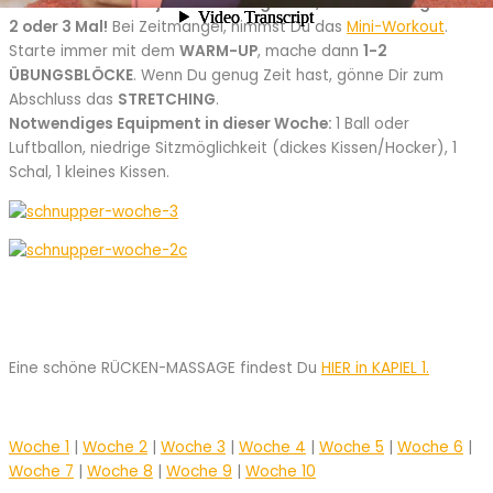
Dein Workout wird jetzt anstrengender, trainiere möglichst
2 oder 3 Mal!
Bei Zeitmangel, nimmst Du das
Mini-Workout
.
Starte immer mit dem
WARM-UP
, mache dann
1-2
ÜBUNGSBLÖCKE
. Wenn Du genug Zeit hast, gönne Dir zum
Abschluss das
STRETCHING
.
Notwendiges Equipment in dieser Woche:
1 Ball oder
Luftballon, niedrige Sitzmöglichkeit (dickes Kissen/Hocker), 1
Schal, 1 kleines Kissen.
Eine schöne RÜCKEN-MASSAGE findest Du
HIER in KAPIEL 1.
Woche 1
|
Woche 2
|
Woche 3
|
Woche 4
|
Woche 5
|
Woche 6
|
Woche 7
|
Woche 8
|
Woche 9
|
Woche 10