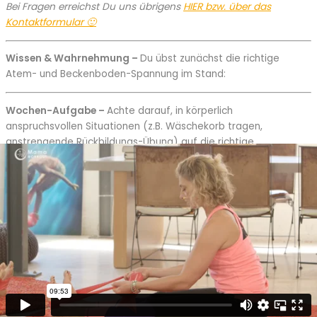
Bei Fragen erreichst Du uns übrigens
HIER bzw. über das
Kontaktformular 🙂
Wissen & Wahrnehmung –
Du übst zunächst die richtige
Atem- und Beckenboden-Spannung im Stand:
Wochen-Aufgabe
–
Achte darauf, in körperlich
anspruchsvollen Situationen (z.B. Wäschekorb tragen,
anstrengende Rückbildungs-Übung) auf die richtige
Beckenbodenspannung und die richtige Atmung:
ANLEITUNG Rückbildungs-Workout
WOCHE 3