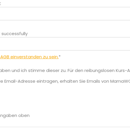
t
successfully
 AGB einverstanden zu sein.
*
aben und ich stimme dieser zu. Für den reibungslosen Kurs-A
hre Email-Adresse eintragen, erhalten Sie Emails von MamaWO
n Angaben oben