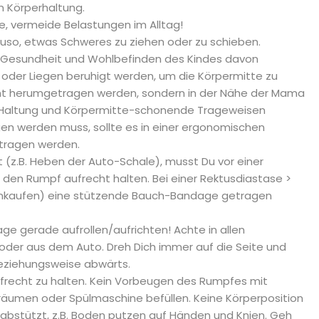
n Körperhaltung.
, vermeide Belastungen im Alltag!
so, etwas Schweres zu ziehen oder zu schieben.
il Gesundheit und Wohlbefinden des Kindes davon
 oder Liegen beruhigt werden, um die Körpermitte zu
icht herumgetragen werden, sondern in der Nähe der Mama
e Haltung und Körpermitte-schonende Trageweisen
en werden muss, sollte es in einer ergonomischen
etragen werden.
 (z.B. Heben der Auto-Schale), musst Du vor einer
den Rumpf aufrecht halten. Bei einer Rektusdiastase >
. Einkaufen) eine stützende Bauch-Bandage getragen
e gerade aufrollen/aufrichten! Achte in allen
oder aus dem Auto. Dreh Dich immer auf die Seite und
eziehungsweise abwärts.
ufrecht zu halten. Kein Vorbeugen des Rumpfes mit
räumen oder Spülmaschine befüllen. Keine Körperposition
abstützt, z.B. Boden putzen auf Händen und Knien. Geh