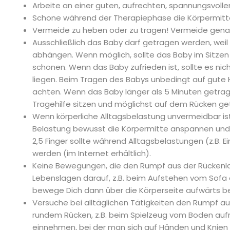
Arbeite an einer guten, aufrechten, spannungsvolle
Schone während der Therapiephase die Körpermitte
Vermeide zu heben oder zu tragen! Vermeide genau
Ausschließlich das Baby darf getragen werden, we
abhängen. Wenn möglich, sollte das Baby im Sitzen
schonen. Wenn das Baby zufrieden ist, sollte es n
liegen. Beim Tragen des Babys unbedingt auf gut
achten. Wenn das Baby länger als 5 Minuten getrag
Tragehilfe sitzen und möglichst auf dem Rücken g
Wenn körperliche Alltagsbelastung unvermeidbar ist
Belastung bewusst die Körpermitte anspannen und 
2,5 Finger sollte während Alltagsbelastungen (z.B
werden (im Internet erhältlich).
Keine Bewegungen, die den Rumpf aus der Rückenlag
Lebenslagen darauf, z.B. beim Aufstehen vom Sofa 
bewege Dich dann über die Körperseite aufwärts b
Versuche bei alltäglichen Tätigkeiten den Rumpf a
rundem Rücken, z.B. beim Spielzeug vom Boden auf
einnehmen, bei der man sich auf Händen und Knien 