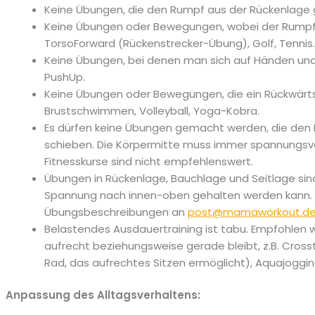
Keine Übungen, die den Rumpf aus der Rückenlage g
Keine Übungen oder Bewegungen, wobei der Rumpf a
TorsoForward (Rückenstrecker-Übung), Golf, Tennis.
Keine Übungen, bei denen man sich auf Händen und K
PushUp.
Keine Übungen oder Bewegungen, die ein Rückwärts
Brustschwimmen, Volleyball, Yoga-Kobra.
Es dürfen keine Übungen gemacht werden, die de
schieben. Die Körpermitte muss immer spannungsvol
Fitnesskurse sind nicht empfehlenswert.
Übungen in Rückenlage, Bauchlage und Seitlage si
Spannung nach innen-oben gehalten werden kann. S
Übungsbeschreibungen an
post@mamaworkout.d
Belastendes Ausdauertraining ist tabu. Empfohlen 
aufrecht beziehungsweise gerade bleibt, z.B. Crosstr
Rad, das aufrechtes Sitzen ermöglicht), Aquajoggin
Anpassung des Alltagsverhaltens: