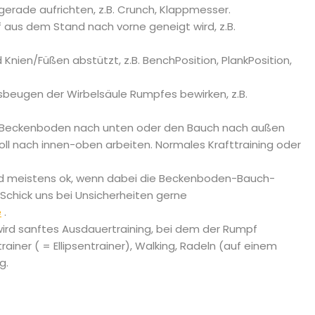
erade aufrichten, z.B. Crunch, Klappmesser.
us dem Stand nach vorne geneigt wird, z.B.
nien/Füßen abstützt, z.B. BenchPosition, PlankPosition,
beugen der Wirbelsäule Rumpfes bewirken, z.B.
n Beckenboden nach unten oder den Bauch nach außen
l nach innen-oben arbeiten. Normales Krafttraining oder
nd meistens ok, wenn dabei die Beckenboden-Bauch-
chick uns bei Unsicherheiten gerne
e
.
wird sanftes Ausdauertraining, bei dem der Rumpf
ainer ( = Ellipsentrainer), Walking, Radeln (auf einem
g.