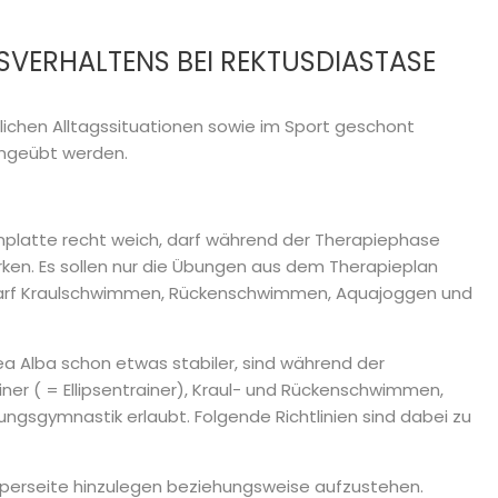
VERHALTENS BEI REKTUSDIASTASE
ichen Alltagssituationen sowie im Sport geschont
ingeübt werden.
nenplatte recht weich, darf während der Therapiephase
irken. Es sollen nur die Übungen aus dem Therapieplan
darf Kraulschwimmen, Rückenschwimmen, Aquajoggen und
inea Alba schon etwas stabiler, sind während der
er ( = Ellipsentrainer), Kraul- und Rückenschwimmen,
ngsgymnastik erlaubt. Folgende Richtlinien sind dabei zu
rperseite hinzulegen beziehungsweise aufzustehen.